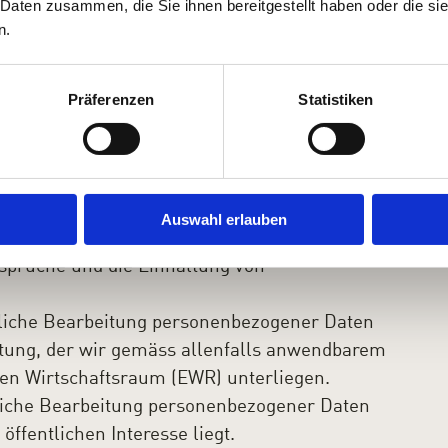
 Daten zusammen, die Sie ihnen bereitgestellt haben oder die s
rliche Bearbeitung personenbezogener Daten
n.
troffenen Person sowie zur Durchführung
rliche Bearbeitung personenbezogener Daten,
Präferenzen
Statistiken
echtigten Interessen Dritter – zu wahren,
undrechte sowie Interessen der betroffenen
nd insbesondere die dauerhafte,
lässige Ausübung unserer Aktivitäten und
Auswahl erlauben
rmationssicherheit, der Schutz vor Missbrauch,
nsprüche und die Einhaltung von
rliche Bearbeitung personenbezogener Daten
chtung, der wir gemäss allenfalls anwendbarem
hen Wirtschaftsraum (EWR) unterliegen.
rliche Bearbeitung personenbezogener Daten
ffentlichen Interesse liegt.