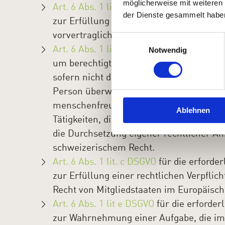
möglicherweise mit weiteren
Art. 6 Abs. 1 lit. b DSGVO
für die erforde
der Dienste gesammelt habe
zur Erfüllung eines Vertrags mit der be
vorvertraglicher Massnahmen.
Einwilligungsauswahl
Art. 6 Abs. 1 lit. f DSGVO
für die erforde
Notwendig
um berechtigte Interessen – auch die ber
sofern nicht die Grundfreiheiten und Gr
Person überwiegen. Solche Interessen si
menschenfreundliche, sichere und zuver
Ablehnen
Tätigkeiten, die Gewährleistung der Info
die Durchsetzung eigener rechtlicher A
schweizerischem Recht.
Art. 6 Abs. 1 lit. c DSGVO
für die erforde
zur Erfüllung einer rechtlichen Verpfli
Recht von Mitgliedstaaten im Europäisc
Art. 6 Abs. 1 lit e DSGVO
für die erforde
zur Wahrnehmung einer Aufgabe, die im ö