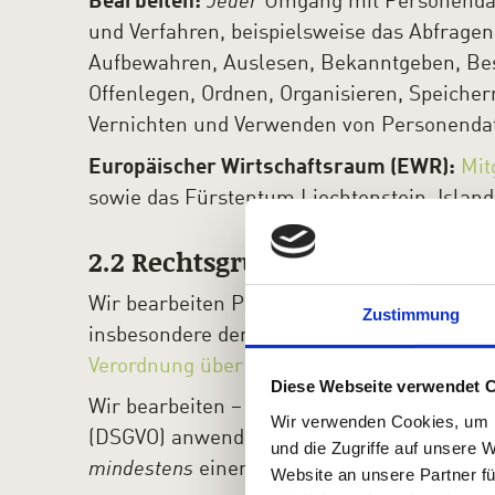
Bearbeiten:
Jeder
Umgang mit Personenda
und Verfahren, beispielsweise das Abfragen
Aufbewahren, Auslesen, Bekanntgeben, Bes
Offenlegen, Ordnen, Organisieren, Speicher
Vernichten und Verwenden von Personenda
Europäischer Wirtschaftsraum (EWR):
Mit
sowie das Fürstentum Liechtenstein, Islan
2.2 Rechtsgrundlagen
Wir bearbeiten Personendaten im Einklang
Zustimmung
insbesondere dem
Bundesgesetz über den 
Verordnung über den Datenschutz
(Datensc
Diese Webseite verwendet 
Wir bearbeiten – sofern und soweit die eu
Wir verwenden Cookies, um I
(DSGVO) anwendbar ist – Personendaten b
und die Zugriffe auf unsere 
mindestens
einer der folgenden Rechtsgrun
Website an unsere Partner fü