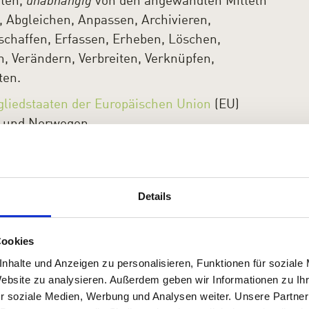
ten,
unabhängig
von den angewandten Mitteln
, Abgleichen, Anpassen, Archivieren,
chaffen, Erfassen, Erheben, Löschen,
n, Verändern, Verbreiten, Verknüpfen,
ten.
gliedstaaten der Europäischen Union
(EU)
d und Norwegen.
 mit dem schweizerischen Recht wie
Details
Datenschutz
(Datenschutzgesetz, DSG) und der
hutzverordnung, DSV).
Cookies
ropäische Datenschutz-Grundverordnung
nhalte und Anzeigen zu personalisieren, Funktionen für soziale
zw. personenbezogene Daten gemäss
Website zu analysieren. Außerdem geben wir Informationen zu I
dlagen:
r soziale Medien, Werbung und Analysen weiter. Unsere Partner